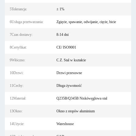
5Tolerancja:
± 1%
6Usługa przetwarzania:
Zgięcie, spawanie, odwijanie, cięcie, bicie
7Czas dostawy:
8-14 dni
8Certyfikat:
CE/ ISO9001
9Włóczno:
C.Z. Stal w kształcie
10Drzwi:
Drzwi przesuwne
11Cechy:
Długa żywotność
12Materiał:
Q235B/Q345B Niskówęglowa stal
13Okno:
Okno z stopów aluminium
14Użycie:
Wareshouse