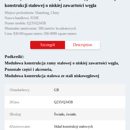
konstrukcji stalowej o niskiej zawartości węgla
Miejsce pochodzenia: Shandong, Chiny
Nazwa handlowa: JUHE
Numer modelu: Q235/Q345B
Minimalne zamówienie: 500 metrów kwadratowych
Cena: $30.00/square meters 500-9999 square meters
Szczegół
Description
Podkreślić:
Modułowa konstrukcja ramy stalowej o niskiej zawartości węgla
,
Pozostałe części i akcesoria
,
Modułowa konstrukcja stalowa ze stali niskowęglowej
1Standardowy:
GB
2Klasa:
Q235/Q345B
3Rodzaj:
Światło, światło.
4Zastosowanie:
Skład konstrukcji stalowych