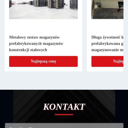
Metalowy zestaw magazynów
Długa żywotność kon
prefabrykowanych magazynów
prefabrykowana gosp
konstrukcji stalowych
magazynowanie met
budowlany zestawy 
Najlepszą cenę
Najlepsz
KONTAKT