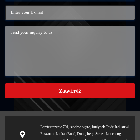
Zatwierdź
Pomieszczenie 701, siódme piętro, budynek Taide Industrial
Research, Lushan Road, Dongcheng Street, Liaocheng