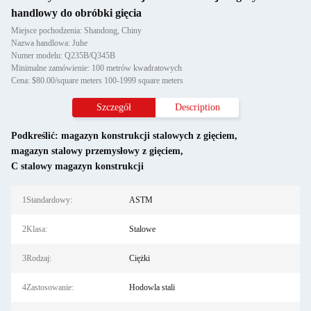
handlowy do obróbki gięcia
Miejsce pochodzenia: Shandong, Chiny
Nazwa handlowa: Juhe
Numer modelu: Q235B/Q345B
Minimalne zamówienie: 100 metrów kwadratowych
Cena: $80.00/square meters 100-1999 square meters
Szczegół
Description
Podkreślić:
magazyn konstrukcji stalowych z gięciem
,
magazyn stalowy przemysłowy z gięciem
,
C stalowy magazyn konstrukcji
1Standardowy:
ASTM
2Klasa:
Stalowe
3Rodzaj:
Ciężki
4Zastosowanie:
Hodowla stali