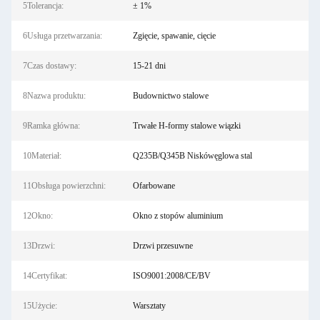
5Tolerancja:
± 1%
6Usługa przetwarzania:
Zgięcie, spawanie, cięcie
7Czas dostawy:
15-21 dni
8Nazwa produktu:
Budownictwo stalowe
9Ramka główna:
Trwałe H-formy stalowe wiązki
10Materiał:
Q235B/Q345B Niskówęglowa stal
11Obsługa powierzchni:
Ofarbowane
12Okno:
Okno z stopów aluminium
13Drzwi:
Drzwi przesuwne
14Certyfikat:
ISO9001:2008/CE/BV
15Użycie:
Warsztaty