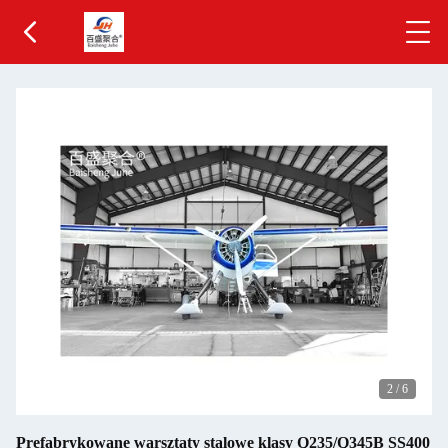
2
/
6
Prefabrykowane warsztaty stalowe klasy Q235/Q345B SS400