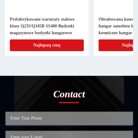
Prefabrykowane warsztaty stalowe
Obrabowana konstru
klasy Q235/Q345B SS400 Budynki
hangar samolotu han
magazynowe budynki hangarowe
kosmiczne hangar sa
Najlepszą cenę
Najlepsz
Contact