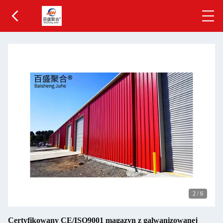
2
/
6
Certyfikowany CE/ISO9001 magazyn z galwanizowanej