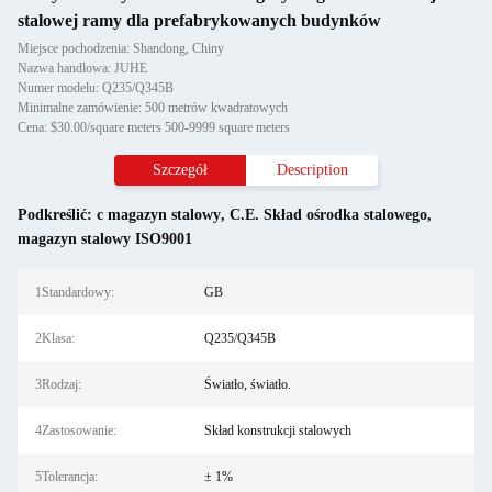
stalowej ramy dla prefabrykowanych budynków
Miejsce pochodzenia: Shandong, Chiny
Nazwa handlowa: JUHE
Numer modelu: Q235/Q345B
Minimalne zamówienie: 500 metrów kwadratowych
Cena: $30.00/square meters 500-9999 square meters
Szczegół
Description
Podkreślić:
c magazyn stalowy
,
C.E. Skład ośrodka stalowego
,
magazyn stalowy ISO9001
1Standardowy:
GB
2Klasa:
Q235/Q345B
3Rodzaj:
Światło, światło.
4Zastosowanie:
Skład konstrukcji stalowych
5Tolerancja:
± 1%