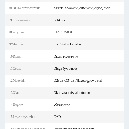
6Usługa przetwarzania:
Zgięcie, spawanie, odwijanie, cięcie, bicie
7Czas dostawy:
8-14 dni
8Certyfikat:
CE/ ISO9001
9Włóczno:
C.Z. Stal w kształcie
10Drzwi:
Drzwi przesuwne
11Cechy:
Długa żywotność
12Materiał:
Q235B/Q345B Niskówęglowa stal
13Okno:
Okno z stopów aluminium
14Użycie:
Wareshouse
15Projekt rysunku:
CAD