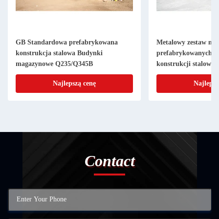
GB Standardowa prefabrykowana
Metalowy zestaw ma
konstrukcja stalowa Budynki
prefabrykowanych 
magazynowe Q235/Q345B
konstrukcji stalowyc
Najlepszą cenę
Najlepsz
Contact