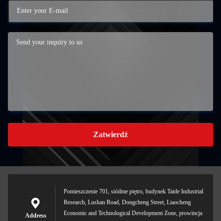
Zatwierdź
Pomieszczenie 701, siódme piętro, budynek Taide Industrial
Research, Lushan Road, Dongcheng Street, Liaocheng
Economic and Technological Development Zone, prowincja
Address