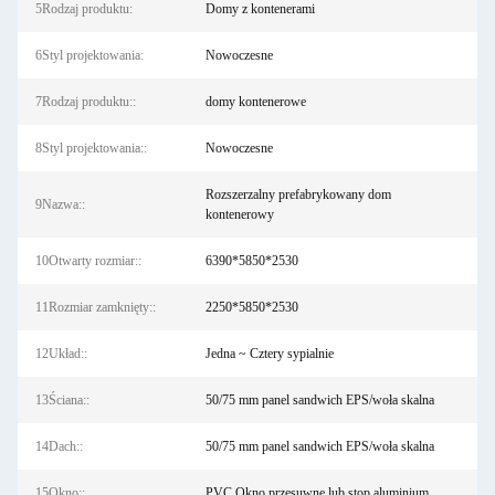
5Rodzaj produktu:
Domy z kontenerami
6Styl projektowania:
Nowoczesne
7Rodzaj produktu::
domy kontenerowe
8Styl projektowania::
Nowoczesne
Rozszerzalny prefabrykowany dom
9Nazwa::
kontenerowy
10Otwarty rozmiar::
6390*5850*2530
11Rozmiar zamknięty::
2250*5850*2530
12Układ::
Jedna ~ Cztery sypialnie
13Ściana::
50/75 mm panel sandwich EPS/woła skalna
14Dach::
50/75 mm panel sandwich EPS/woła skalna
15Okno::
PVC Okno przesuwne lub stop aluminium