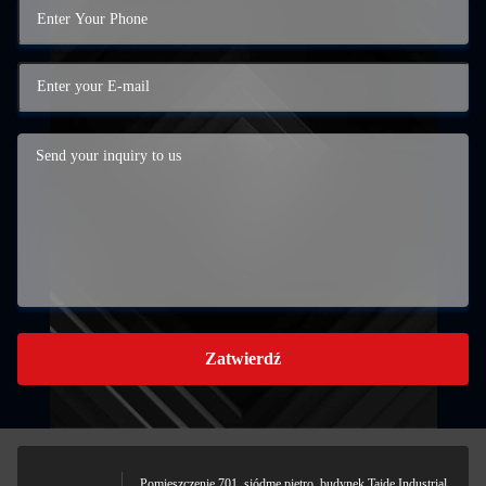
Zatwierdź
Pomieszczenie 701, siódme piętro, budynek Taide Industrial