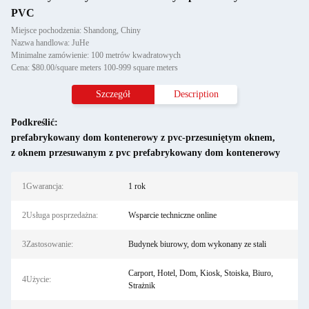
PVC
Miejsce pochodzenia: Shandong, Chiny
Nazwa handlowa: JuHe
Minimalne zamówienie: 100 metrów kwadratowych
Cena: $80.00/square meters 100-999 square meters
Szczegół
Description
Podkreślić:
prefabrykowany dom kontenerowy z pvc-przesuniętym oknem
,
z oknem przesuwanym z pvc prefabrykowany dom kontenerowy
1Gwarancja:
1 rok
2Usługa posprzedażna:
Wsparcie techniczne online
3Zastosowanie:
Budynek biurowy, dom wykonany ze stali
Carport, Hotel, Dom, Kiosk, Stoiska, Biuro,
4Użycie:
Strażnik