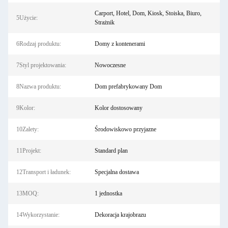
Carport, Hotel, Dom, Kiosk, Stoiska, Biuro,
5Użycie:
Strażnik
6Rodzaj produktu:
Domy z kontenerami
7Styl projektowania:
Nowoczesne
8Nazwa produktu:
Dom prefabrykowany Dom
9Kolor:
Kolor dostosowany
10Zalety:
Środowiskowo przyjazne
11Projekt:
Standard plan
12Transport i ładunek:
Specjalna dostawa
13MOQ:
1 jednostka
14Wykorzystanie:
Dekoracja krajobrazu