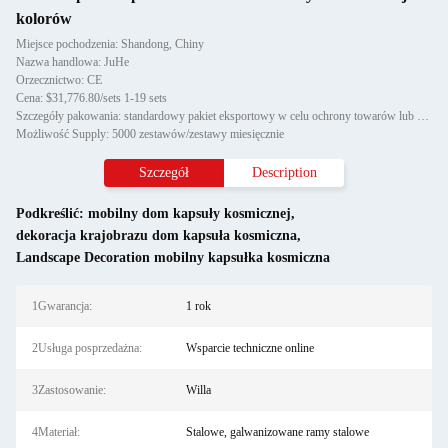
kolorów
Miejsce pochodzenia: Shandong, Chiny
Nazwa handlowa: JuHe
Orzecznictwo: CE
Cena: $31,776.80/sets 1-19 sets
Szczegóły pakowania: standardowy pakiet eksportowy w celu ochrony towarów lub wymogów klienta
Możliwość Supply: 5000 zestawów/zestawy miesięcznie
Szczegół
Description
Podkreślić:
mobilny dom kapsuły kosmicznej
,
dekoracja krajobrazu dom kapsuła kosmiczna
,
Landscape Decoration mobilny kapsułka kosmiczna
1Gwarancja:
1 rok
2Usługa posprzedażna:
Wsparcie techniczne online
3Zastosowanie:
Willa
4Materiał:
Stalowe, galwanizowane ramy stalowe