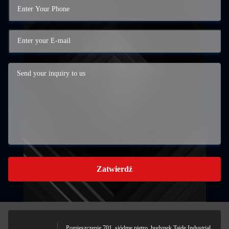
Zatwierdź
Pomieszczenie 701, siódme piętro, budynek Taide Industrial