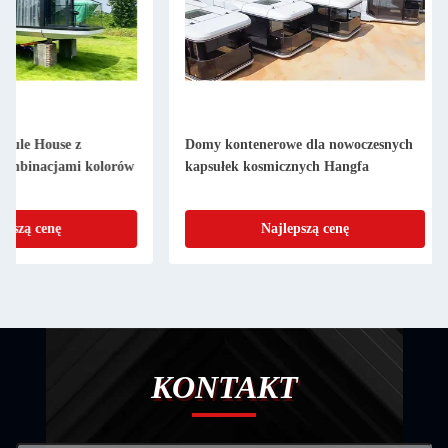
Domy kontenerowe dla nowoczesnych
Villa Container Hou
kapsułek kosmicznych Hangfa
Double Glazing Glas
Capsule Cabin Hotel
Houses Customized D
Najlepszą cenę
Najlepsz
Glass Mobile Space 
KONTAKT