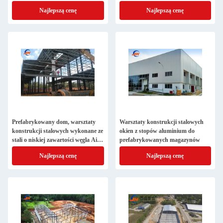
potrzeby przetwarzania
stalową w kształcie H
Najlepszą cenę
Najlepszą cenę
Prefabrykowany dom, warsztaty
Warsztaty konstrukcji stalowych
konstrukcji stalowych wykonane ze
okien z stopów aluminium do
stali o niskiej zawartości węgla AiSi
prefabrykowanych magazynów
Q235B/Q345B
Najlepszą cenę
Najlepszą cenę