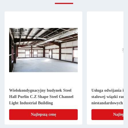
Wielokondygnacyjny budynek Steel
Usługa odwijania i 
Hall Purlin C.Z Shape Steel Channel
stalowej wiązki ramy
Light Industrial Building
niestandardowych 
metalowych
Najlepszą cenę
Najlepsz