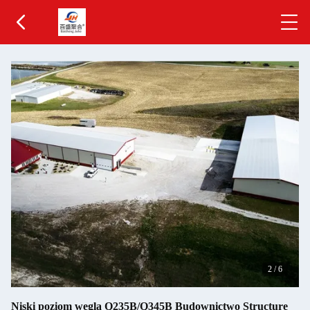
2
/
6
Niski poziom węgla Q235B/Q345B Budownictwo Structure