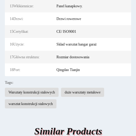
13Włókiennicze:
Panel kanapkowy.
14Drzwi:
Drzwi rowerowe
15Certyfikat:
CE/ ISO9001
16Użycie:
Skład warsztat hangar garaż
17Główna struktura:
Rozmiar dostosowania
18Port:
Qingdao Tianjin
Tags:
Warsztaty konstrukcji stalowych
duże warsztaty metalowe
warsztat konstrukcji stalowych
Similar Products