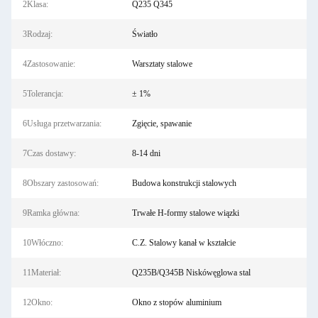
2Klasa:
Q235 Q345
3Rodzaj:
Światło
4Zastosowanie:
Warsztaty stalowe
5Tolerancja:
± 1%
6Usługa przetwarzania:
Zgięcie, spawanie
7Czas dostawy:
8-14 dni
8Obszary zastosowań:
Budowa konstrukcji stalowych
9Ramka główna:
Trwałe H-formy stalowe wiązki
10Włóczno:
C.Z. Stalowy kanał w kształcie
11Materiał:
Q235B/Q345B Niskówęglowa stal
12Okno:
Okno z stopów aluminium