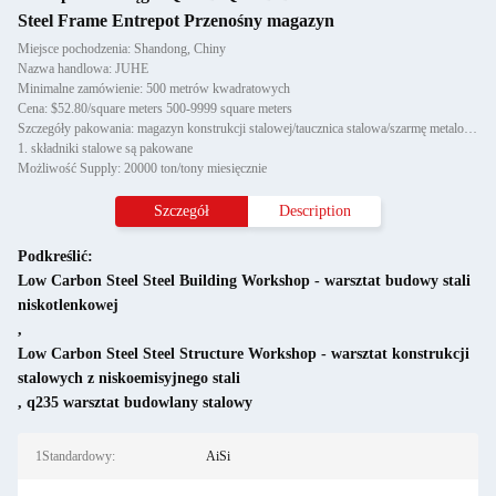
Steel Frame Entrepot Przenośny magazyn
Miejsce pochodzenia: Shandong, Chiny
Nazwa handlowa: JUHE
Minimalne zamówienie: 500 metrów kwadratowych
Cena: $52.80/square meters 500-9999 square meters
Szczegóły pakowania: magazyn konstrukcji stalowej/taucznica stalowa/szarmę metalową:
1. składniki stalowe są pakowane
Możliwość Supply: 20000 ton/tony miesięcznie
Szczegół
Description
Podkreślić:
Low Carbon Steel Steel Building Workshop - warsztat budowy stali
niskotlenkowej
,
Low Carbon Steel Steel Structure Workshop - warsztat konstrukcji
stalowych z niskoemisyjnego stali
,
q235 warsztat budowlany stalowy
1Standardowy:
AiSi